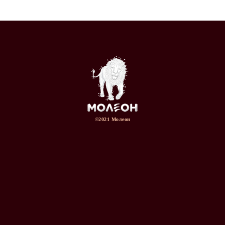
Назад
Вперёд
©2021 Молеон